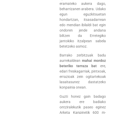
eramateko aukera dago,
beharrizanen arabera. Udako
egun eguzkitsuetan
hondartzan, itsasadarrean
edo mendian ibilaldi bat egin
ondoren jende andana
biltzen da Erretegiko
jantokiko itzalpean sabela
betetzeko asmoz.
Barrako zerbitzuak badu
aurrekaldean
mahai mordoz
beteriko terraza bat
ere,
edari freskagarriak, pintxoak,
errazioak zein ogitartekoak
lasaitasunez dastatzeko
konpainia onean.
Guzti honez gain badago
aukera ere badiako
ontziralekutik paseo eginez
Arketa Kanpinetik 600 m-