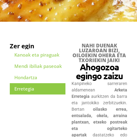
Zer egin
NAHI DUENAK
LUZAROAN BIZI,
Kanoak eta piraguak
OILOEKIN OHERA ETA
TXORIEKIN JAIKI
Ahogozoa
Mendi ibiliak paseoak
egingo zaizu
Hondartza
Kanpineko sarreraren
Erretegia
aldamenean
Arketa
Erretegia
aurkitzen da barra
eta jantokiko zerbitzuekin.
Bertan
oilasko errea,
entsalada, okela, arraina
plantxan, etxeko postreak
eta ogitarteko
apartak
dastatzeko edo