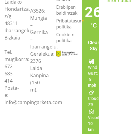
Informatika
Laidako
26
Erabilpen
Hondartza,
A3526:
baldintzak
z/g
Mungia
Pribatutasun
48311
–
°C
politika
Ibarrangelu
Gernika
Cookie-n
Bizkaia
–
politika
Clear
Ibarrangelu.
Sky
Tel.
Geralekua:
mugikorra:
2376
672
Laida
Wind
683
Gust:
Kanpina
8
414
(150
mph
Posta-
m).
e:
Clouds:
info@campingarketa.com
7%
Visibility:
10
km