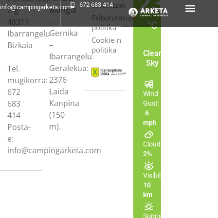
23
baldintzak
672 683 414
info@campingarketa.com
Mungia
z/g
Pribatutasun
–
48311
°C
politika
Gernika
Ibarrangelu
Cookie-n
–
Bizkaia
politika
Clear
Ibarrangelu.
Sky
Geralekua:
Tel.
2376
mugikorra:
Laida
672
Wind
Kanpina
683
Gust:
6
(150
414
mph
m).
Posta-
e:
Clouds:
info@campingarketa.com
2%
Visibility:
10
km
Sunrise: